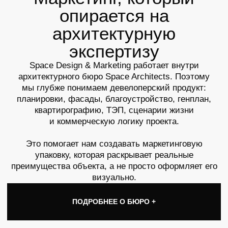
«Отмечаем оперативность
«Команда
в работе, внимательное
продемонстр
отношение к деталям
системный по
и высокий уровень
уровень про
исполнения на всех этапах
и умение учи
проекта.»
особенности 
оздоровител
инфраструкт
ЖК «Платинум»
ФОК Arena
3D-визуализация
Сайт для комплек
PDF-файл
PDF-файл