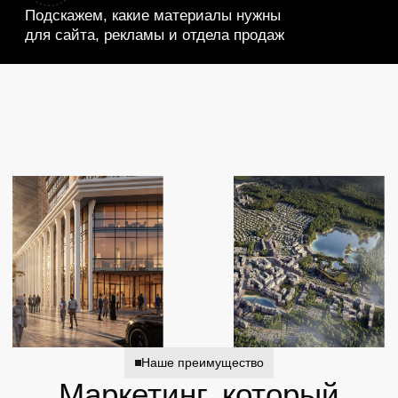
Команда продемонстрировала системный
Для нас было важно с
подход, высокий уровень профессионализма и
обновлённый сайт, а п
умение учитывать особенности спортивно-
инструмент, отражающ
оздоровительной инфраструктуры.
специфику региона. Н
Разработанный сайт стал удобным и
системой коммуникац
современным инструментом взаимодействия с
частью маркетинга и 
посетителями.
PDF-файл
PDF-файл