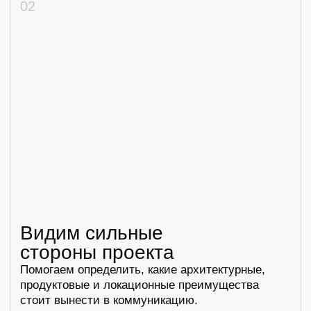
Портфолио:
Резюме и портфолио:
work@space-architects.ru
Партнерства:
pr@space-architects.ru
© 2026 Пространство Архитектуры
Политика конфиденциальности
Информация на сайте носит исключительно
информационный характер и не является
публичной офертой, определяемой положениями
статьи 437 Гражданского кодекса Российской
Федерации.