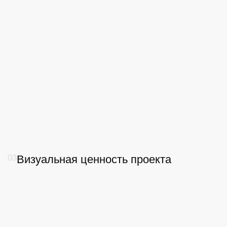
АНАЛИТИКА
БРЕНДИНГ
САЙТЫ
3D-ВИЗУАЛИЗАЦИЯ
НАПРАВЛЕНИЕ 1 ИЗ 4
Маркетинговая аналитика
Изучаем рынок, конкурентов, локацию, спрос
и аудиторию, чтобы проектные решения опирались