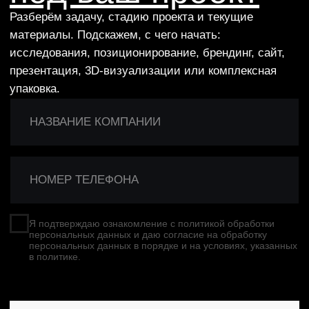
ЖК «Войков»
2026
Девелопер «QC Holding»
2026