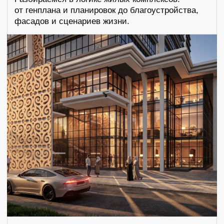
Я подтверждаю ознакомление с политикой обработки
персональных данных и даю согласие на обработку
персональных данных в порядке и на условиях, указанных
в политике.
ОБСУДИТЬ ПРОЕКТ +
Главное:
О бюро
Портфолио
Услуги
Отзывы
Блог
Контакты
Услуги:
КРТ
Архитектурная концепция
Ландшафтный дизайн
Рабочая и проектная документация