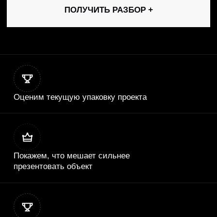
продвижения проекта.
Отзывы
Что клиенты
отмечают после
<-
->
сдачи проекта
ФОК Arena
ГК «СтройИн
Официальный сайт
Сайт девелопера