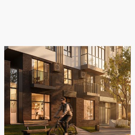
FAQ
Ответы на частые
вопросы
Для связи:
+7 (495) 129 99 97
info@space-architects.ru
Офис:
г. Екатеринбург, ул. Б.