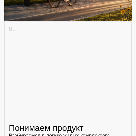
Ельцина, строение 3/2
Напишите нам:
Обсудим ваш
девелоперский
проект
и предложим
оптимальный
формат работы
Оставьте заявку — разберём вашу задачу,
стадию проекта и исходные материалы.