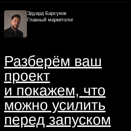
стороны проекта
Помогаем определить, какие архитектурные,
продуктовые и локационные преимущества
стоит вынести в коммуникацию.
03
Переводим архитектуру
в язык продаж
Формулируем проект так, чтобы его ценность
была понятна покупателю, инвестору, партнёру
и отделу продаж.